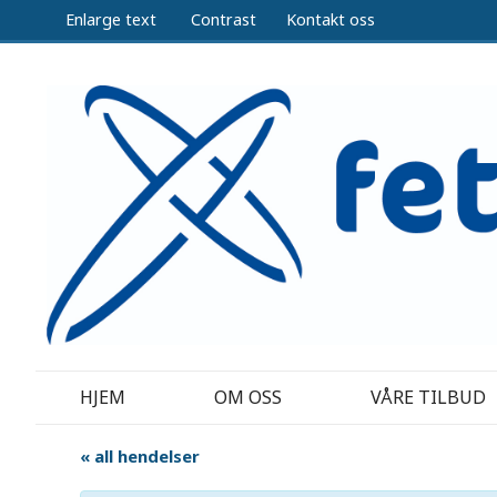
Enlarge text
Contrast
Kontakt oss
HJEM
OM OSS
VÅRE TILBUD
« all hendelser