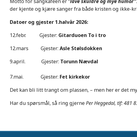
Motto for sangkafeen er “
lave skuldre og mye humor”
der kjente og kjære sanger fra både kristen og ikke-
Datoer og gjester 1.halvår 2026:
12.febr. Gjester:
Gitarduoen To i tro
12.mars Gjester:
Asle Stølsdokken
9.april. Gjester:
Torunn Nævdal
7.mai. Gjester:
Fet kirkekor
Det kan bli litt trangt om plassen, – men her er det m
Har du spørsmål, så ring gjerne
Per Heggedal, tlf: 481 