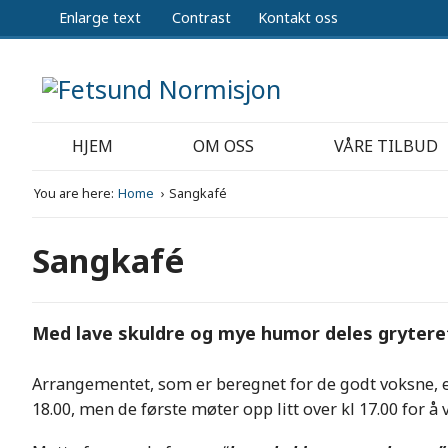
Enlarge text
Contrast
Kontakt oss
HJEM
OM OSS
VÅRE TILBUD
You are here:
Home
Sangkafé
Sangkafé
Med lave skuldre og mye humor deles grytere
Arrangementet, som er beregnet for de godt voksne, er
18.00, men de første møter opp litt over kl 17.00 for å v