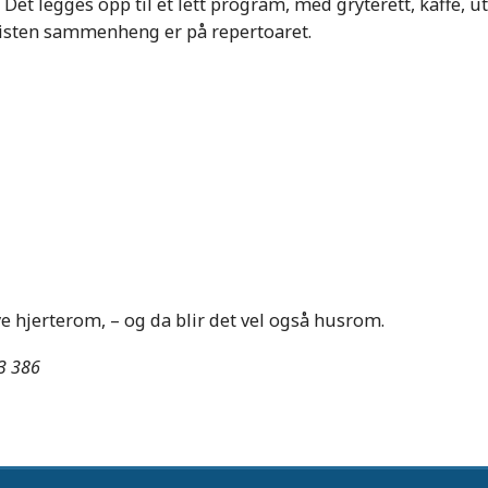
. Det legges opp til et lett program, med gryterett, kaffe,
kristen sammenheng er på repertoaret.
ye hjerterom, – og da blir det vel også husrom.
83 386